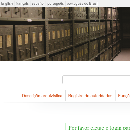
Idioma
English
français
español
português
português do Brasil
Descrições arquivísticas do acervo do Arquivo Público do Es
Projeto ICA-AtoM
Buscar
Descrição arquivística
Registro de autoridades
Funçõ
Navegar
Por favor efetue o login pa