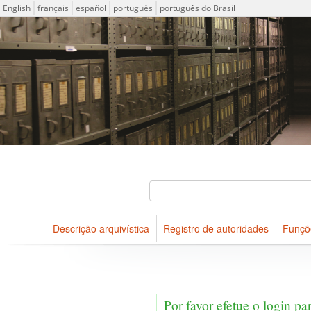
Idioma
English
français
español
português
português do Brasil
Descrições arquivísticas do acervo do Arquivo Público do Es
Projeto ICA-AtoM
Buscar
Descrição arquivística
Registro de autoridades
Funçõ
Navegar
Por favor efetue o login pa