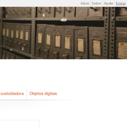
Menu do usuário
Início
Sobre
Ajuda
Entrar
 custodiadora
Objetos digitais