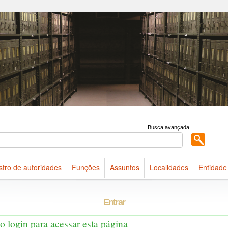
 acervo do Arquivo Público do Estado de São Paulo
Busca avançada
stro de autoridades
Funções
Assuntos
Localidades
Entidade
Entrar
 o login para acessar esta página