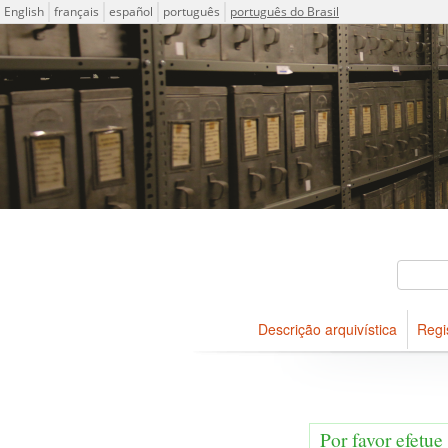
Idioma
English
français
español
português
português do Brasil
Descrições arquivísticas do
Projeto ICA-AtoM
Buscar
Descrição arquivística
Regi
Navegar
Por favor efetue