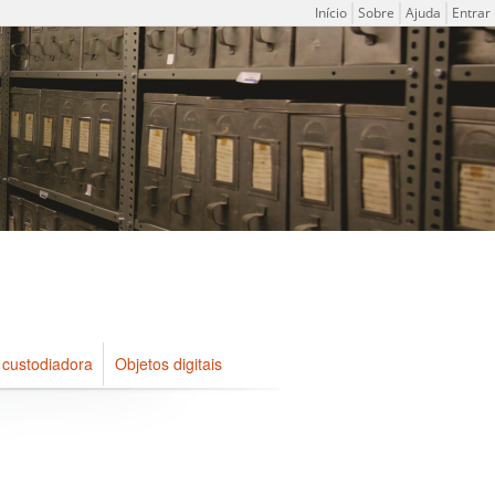
Menu do usuário
Início
Sobre
Ajuda
Entrar
 custodiadora
Objetos digitais