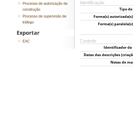
Identificação
Processo de autorização de
Tipo de
construção
Forma(s) autorizada(s
Processo de supervisão de
tráfego
Forma(s) paralela(s
Exportar
Controle
EAC
Identificador da
Datas das descrições (criaçã
e el
Notas de ma