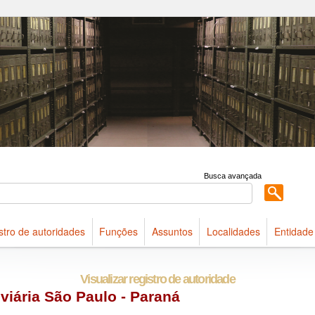
 acervo do Arquivo Público do Estado de São Paulo
Busca avançada
stro de autoridades
Funções
Assuntos
Localidades
Entidade
Visualizar registro de autoridade
iária São Paulo - Paraná