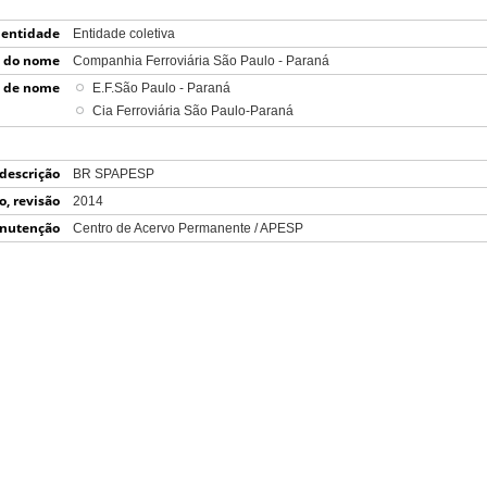
 entidade
Entidade coletiva
) do nome
Companhia Ferroviária São Paulo - Paraná
) de nome
E.F.São Paulo - Paraná
Cia Ferroviária São Paulo-Paraná
 descrição
BR SPAPESP
o, revisão
2014
iminação)
nutenção
Centro de Acervo Permanente / APESP