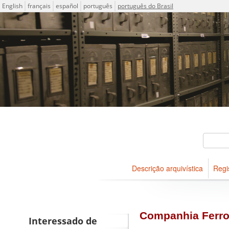
Idioma
English
français
español
português
português do Brasil
Descrições arquivísticas do
Projeto ICA-AtoM
Buscar
Descrição arquivística
Regi
Navegar
Companhia Ferrov
Interessado de