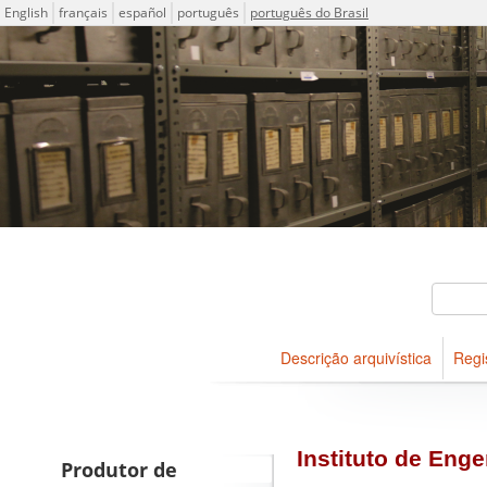
Idioma
English
français
español
português
português do Brasil
Descrições arquivísticas do
Projeto ICA-AtoM
Buscar
Descrição arquivística
Regi
Navegar
Instituto de Eng
Produtor de