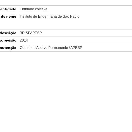
 entidade
Entidade coletiva
) do nome
Instituto de Engenharia de São Paulo
 descrição
BR SPAPESP
o, revisão
2014
iminação)
nutenção
Centro de Acervo Permanente / APESP