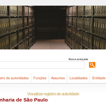
 acervo do Arquivo Público do Estado de São Paulo
Busca avançada
stro de autoridades
Funções
Assuntos
Localidades
Entidade
Visualizar registro de autoridade
enharia de São Paulo