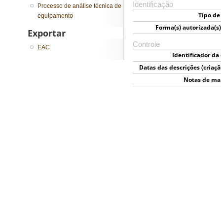
Identificação
Processo de análise técnica de
Tipo de
equipamento
Forma(s) autorizada(s
Exportar
Controle
EAC
Identificador da
Datas das descrições (criaçã
e el
Notas de ma