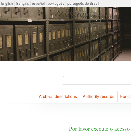
Idioma
English
français
español
português
português do Brasil
Descriptions for archival holdings maintained at Arquivo Públ
ICA-AtoM Project
Buscar
Archival descriptions
Authority records
Funct
Navegar
Por favor execute o acesso