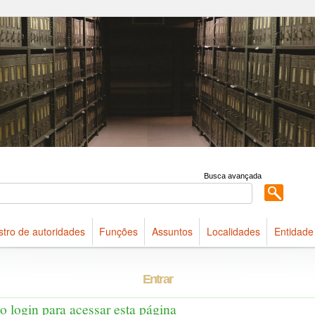
 acervo do Arquivo Público do Estado de São Paulo
Busca avançada
stro de autoridades
Funções
Assuntos
Localidades
Entidade
Entrar
 o login para acessar esta página