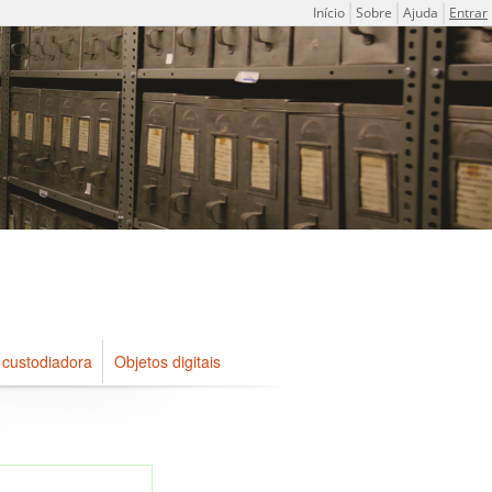
Menu do usuário
Início
Sobre
Ajuda
Entrar
 custodiadora
Objetos digitais