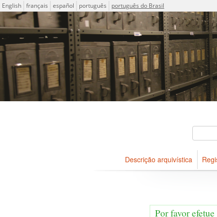
Idioma
English
français
español
português
português do Brasil
Descrições arquivísticas do
Projeto ICA-AtoM
Buscar
Descrição arquivística
Regi
Navegar
Por favor efetue