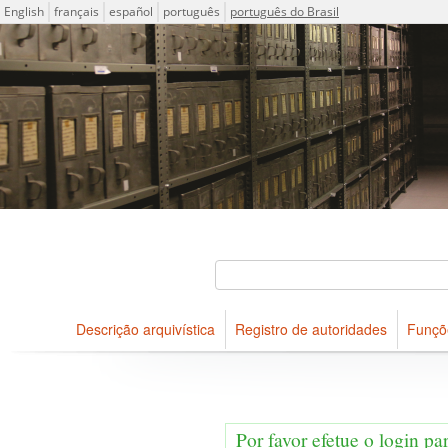
Idioma
English
français
español
português
português do Brasil
Descrições arquivísticas do acervo do Arquivo Público do Es
Projeto ICA-AtoM
Buscar
Descrição arquivística
Registro de autoridades
Funçõ
Navegar
Por favor efetue o login pa