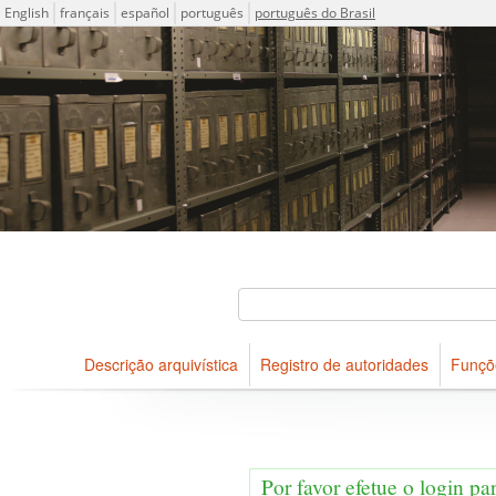
Idioma
English
français
español
português
português do Brasil
Descrições arquivísticas do acervo do Arquivo Público do Es
Projeto ICA-AtoM
Buscar
Descrição arquivística
Registro de autoridades
Funçõ
Navegar
Por favor efetue o login pa