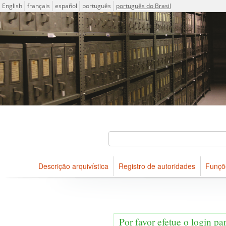
Idioma
English
français
español
português
português do Brasil
Descrições arquivísticas do acervo do Arquivo Público do Es
Projeto ICA-AtoM
Buscar
Descrição arquivística
Registro de autoridades
Funçõ
Navegar
Por favor efetue o login pa