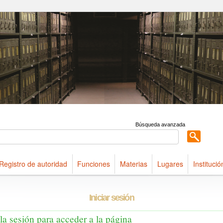
ldings maintained at Arquivo Público do Estado de São Paulo
Búsqueda avanzada
Registro de autoridad
Funciones
Materias
Lugares
Institució
Iniciar sesión
e la sesión para acceder a la página