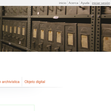
Menú de usuario
inicio
Acerca
Ayuda
iniciar sesión
n archivística
Objeto digital