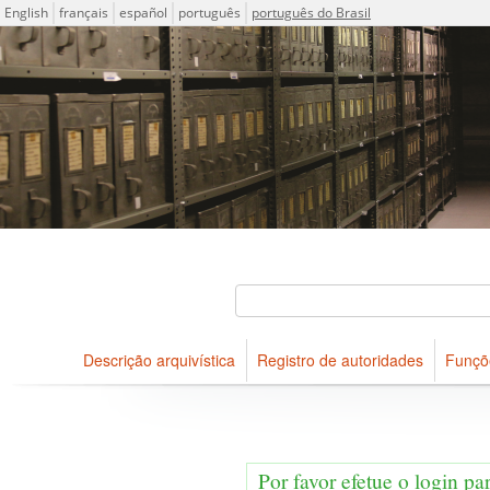
Idioma
English
français
español
português
português do Brasil
Descrições arquivísticas do acervo do Arquivo Público do Es
Projeto ICA-AtoM
Buscar
Descrição arquivística
Registro de autoridades
Funçõ
Navegar
Por favor efetue o login pa