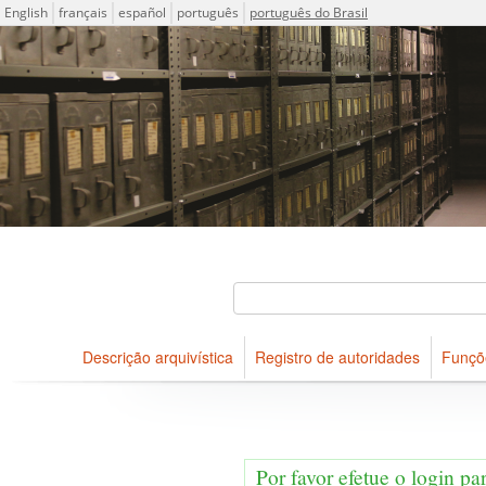
Idioma
English
français
español
português
português do Brasil
Descrições arquivísticas do acervo do Arquivo Público do Es
Projeto ICA-AtoM
Buscar
Descrição arquivística
Registro de autoridades
Funçõ
Navegar
Por favor efetue o login pa