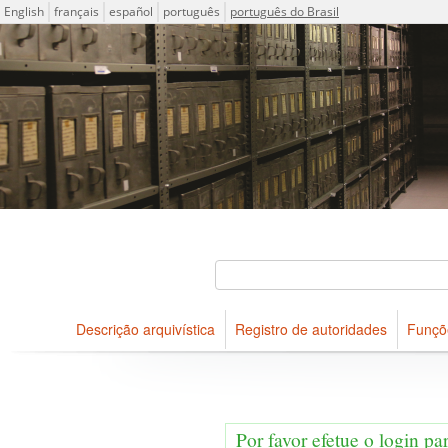
Idioma
English
français
español
português
português do Brasil
Descrições arquivísticas do acervo do Arquivo Público do Es
Projeto ICA-AtoM
Buscar
Descrição arquivística
Registro de autoridades
Funçõ
Navegar
Por favor efetue o login pa