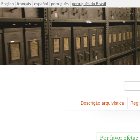
Idioma
English
français
español
português
português do Brasil
Descrições arquivísticas do
Projeto ICA-AtoM
Buscar
Descrição arquivística
Regi
Navegar
Por favor efetue