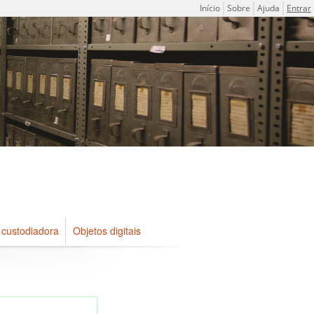
Menu do usuário
Início
Sobre
Ajuda
Entrar
 custodiadora
Objetos digitais