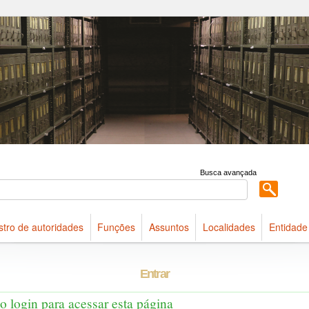
 acervo do Arquivo Público do Estado de São Paulo
Busca avançada
stro de autoridades
Funções
Assuntos
Localidades
Entidade
Entrar
 o login para acessar esta página