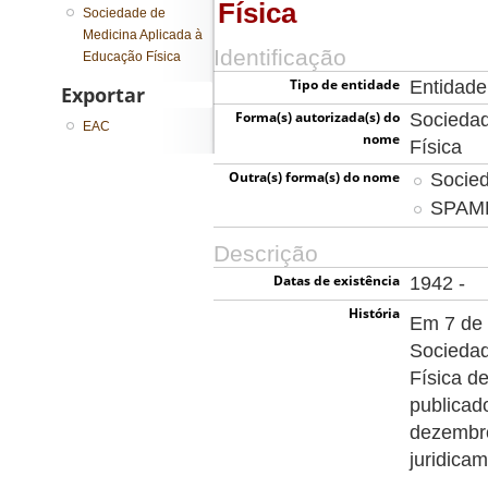
Física
Sociedade de
Medicina Aplicada à
Identificação
Educação Física
Tipo de entidade
Entidade
Exportar
Forma(s) autorizada(s) do
Sociedad
EAC
nome
Física
Outra(s) forma(s) do nome
Socied
SPAM
Descrição
Datas de existência
1942 -
História
Em 7 de 
Sociedad
Física d
publicado
dezembro
juridicam