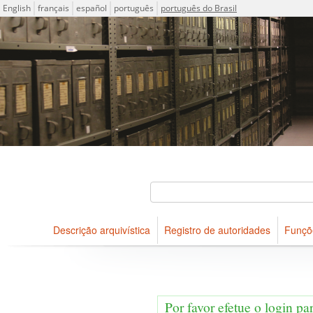
Idioma
English
français
español
português
português do Brasil
Descrições arquivísticas do acervo do Arquivo Público do Es
Projeto ICA-AtoM
Buscar
Descrição arquivística
Registro de autoridades
Funçõ
Navegar
Por favor efetue o login pa