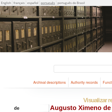
Idioma
English
français
español
português
português do Brasil
Descriptions for archival holdings maintained at Arquivo Públ
ICA-AtoM Project
Buscar
Archival descriptions
Authority records
Funct
Navegar
Visualizar r
Augusto Ximeno de 
de