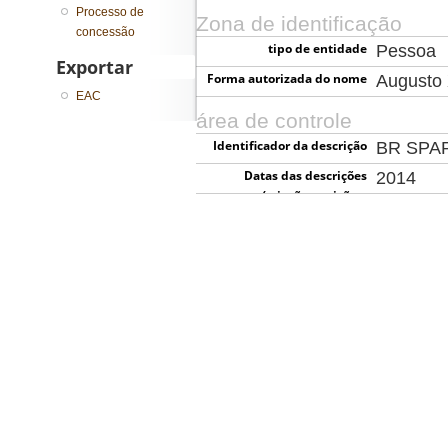
Processo de
Zona de identificação
concessão
tipo de entidade
Pessoa
Exportar
Forma autorizada do nome
Augusto 
EAC
área de controle
Identificador da descrição
BR SPA
Datas das descrições
2014
(criação, revisão e
eliminação)