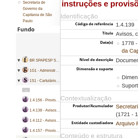
instruções e provis
Secretaria de
Governo da
Capitania de São
Identificação
Paulo
Código de referência
1.4.139
Fundo
Título
Avisos, c
Data(s)
1778 -
da Cap
Nível de descrição
Documen
BR SPAPESP SEGOVC - Secretaria de Governo da Capitania de São Paulo
Dimensão e suporte
1G1 - Administração geral
Dimens
1S1 - Cartulários de ordens
Suport
...
Contextualização
1.4.156 - Provisões
Produtor/Acumulador
Secretar
1.4.138 - Avisos, cartas régias, instruções e provisões
(1721 - 
1.4.112 - Avisos, cartas e instruções
Entidade custodiadora
Arquivo 
1.4.157 - Provisões
Conteúdo e estrutura