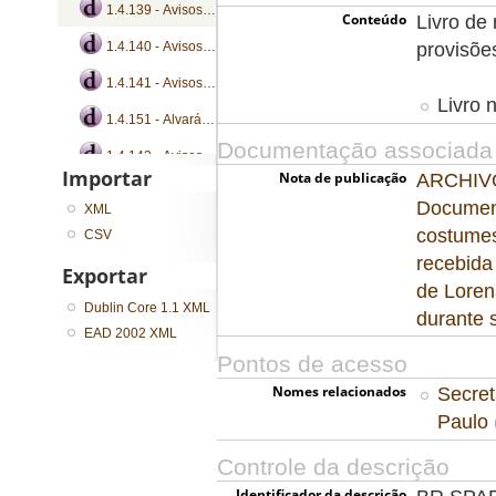
1.4.139 - Avisos, cartas régias, instruções e provisões
Conteúdo
Livro de 
provisõe
1.4.140 - Avisos, cartas patente, cartas régias, instruções e provisões
1.4.141 - Avisos, cartas régias, instruções e provisões
Livro 
1.4.151 - Alvarás, avisos, decretos, instruções, leis e regimentos
Documentação associada
1.4.142 - Avisos, cartas régias, instruções e provisões
Importar
Nota de publicação
ARCHIV
...
Document
XML
costumes
CSV
recebida
Exportar
de Loren
Dublin Core 1.1 XML
durante 
EAD 2002 XML
Pontos de acesso
Nomes relacionados
Secret
Paulo
Controle da descrição
Identificador da descrição