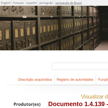
Idioma
English
français
español
português
português do Brasil
Descrições arquivísticas do acervo do Arquivo Público do Es
Projeto ICA-AtoM
Buscar
Descrição arquivística
Registro de autoridades
Funçõ
Navegar
Visualizar d
Documento 1.4.139 - 
Produtor(es)