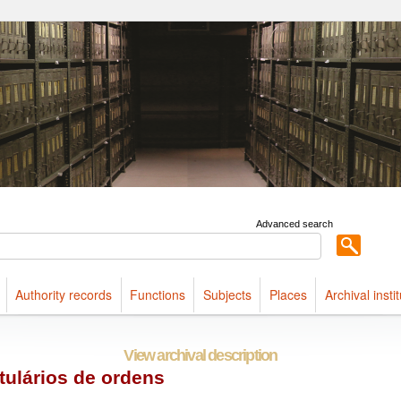
ldings maintained at Arquivo Público do Estado de São Paulo
Advanced search
Authority records
Functions
Subjects
Places
Archival insti
View archival description
tulários de ordens