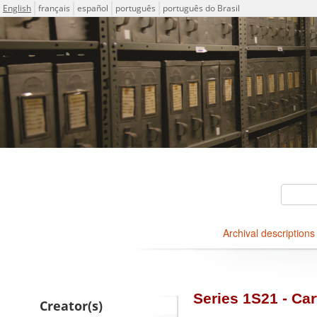
Language
English
français
español
português
português do Brasil
Descriptions for archival ho
ICA-AtoM Project
Search
Archival descriptions
Browse
Series 1S21 - Car
Creator(s)