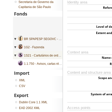
Secretaria de Governo da
Identity area
Capitania de São Paulo
Refer
Fonds
Level of d
Extent an
BR SPAPESP SEGOVC - Secretaria de Governo da Capitania de São Paulo
1G2 - Fazenda
Context area
1S21 - Cartulários de ordens
Name o
R
1.1.750 - Avisos, cartas régias, instruções e ofícios
Import
Content and structure area
Scope an
XML
CSV
System of ar
Export
Dublin Core 1.1 XML
Access points
EAD 2002 XML