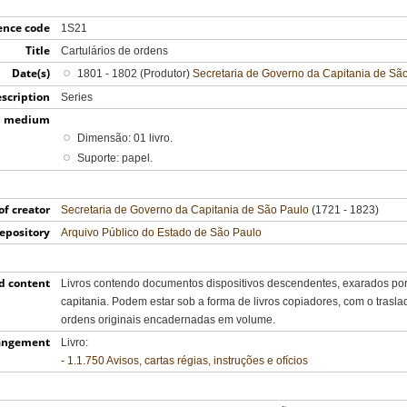
ence code
1S21
Title
Cartulários de ordens
Date(s)
1801 - 1802 (Produtor)
Secretaria de Governo da Capitania de Sã
escription
Series
d medium
Dimensão: 01 livro.
Suporte: papel.
f creator
Secretaria de Governo da Capitania de São Paulo
(1721 - 1823)
epository
Arquivo Público do Estado de São Paulo
d content
Livros contendo documentos dispositivos descendentes, exarados por
capitania. Podem estar sob a forma de livros copiadores, com o trasla
ordens originais encadernadas em volume.
rangement
Livro:
- 1.1.750 Avisos, cartas régias, instruções e ofícios