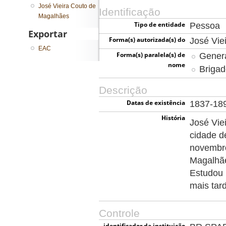
José Vieira Couto de
Identificação
Magalhães
Tipo de entidade
Pessoa
Exportar
Forma(s) autorizada(s) do
José Vie
EAC
nome
Forma(s) paralela(s) de
Genera
nome
Brigad
Descrição
Datas de existência
1837-18
História
José Vie
cidade d
novembro
Magalhãe
Estudou 
mais tar
Controle
identificador da instituição