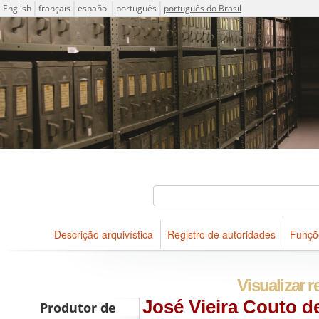
Idioma
English
français
español
português
português do Brasil
Descrições arquivísticas do acervo do Arquivo Público do Es
Projeto ICA-AtoM
Buscar
Descrição arquivística
Registro de autoridades
Funçõ
Navegar
Visualizar r
José Vieira Couto 
Produtor de