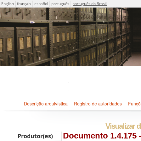
Idioma
English
français
español
português
português do Brasil
Descrições arquivísticas do acervo do Arquivo Público do Es
Projeto ICA-AtoM
Buscar
Descrição arquivística
Registro de autoridades
Funçõ
Navegar
Visualizar d
Documento 1.4.175 -
Produtor(es)