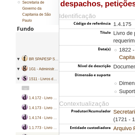
despachos, petiçõe
Secretaria de
Governo da
Capitania de São
Identificação
Paulo
Código de referência
1.4.175
Fundo
Título
Livro de
requerim
Data(s)
1822 -
Capita
BR SPAPESP SEGOVC - Secretaria de Governo da Capitania de São Paulo
Nível de descrição
Documen
1G1 - Administração geral
Dimensão e suporte
1S11 - Livros de protocolo
Dimens
...
Suport
1.4.172 - Livro de protocolo de despachos, petições e requerimentos
Contextualização
1.4.173 - Livro de protocolo de despachos, petições e requerimentos
Produtor/Acumulador
Secretar
1.4.174 - Livro de protocolo de despachos, petições e requerimentos
(1721 - 
Entidade custodiadora
Arquivo 
1.1.773 - Livro de protocolo de ofícios