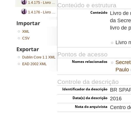
1.4.175 - Livro de protocolo de despachos, petições e requerimentos
Conteúdo e estrutura
Conteúdo
Livro de
1.4.176 - Livro de protocolo de despachos, petições e requerimentos
da Secre
Importar
livro de 
XML
CSV
Livro 
Exportar
Pontos de acesso
Dublin Core 1.1 XML
Nomes relacionados
Secret
EAD 2002 XML
Paulo
Controle da descrição
Identificador da descrição
BR SPA
Data(s) da descrição
2016
Nota do arquivista
Centro 