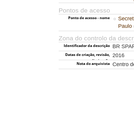
Pontos de acesso
Ponto de acesso - nome
Secret
Paulo
Zona do controlo da descr
Identificador da descrição
BR SPA
Datas de criação, revisão,
2016
eliminação
Nota do arquivista
Centro 