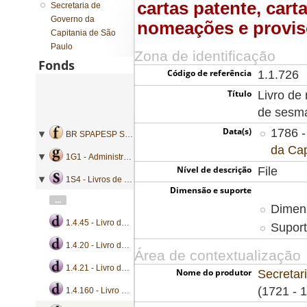
cartas patente, cart
Secretaria de
Governo da
nomeações e provi
Capitania de São
Paulo
Zona de identificação
Fonds
Código de referência
1.1.726
Título
Livro de 
de sesma
Data(s)
1786 -
BR SPAPESP SEGOVC - Secretaria de Governo da Capitania de São Paulo
da Cap
1G1 - Administração geral
Nível de descrição
File
1S4 - Livros de registro geral de mercês
Dimensão e suporte
...
Dimen
1.4.45 - Livro de registro de alvarás, cartas patente, licenças e provisões
Suport
1.4.20 - Livro de registro de cartas patente, cartas de sesmarias, nombramentos e provisões
Área de contextualização
1.4.21 - Livro de registro de cartas patente, cartas de sesmarias e provisões
Nome do produtor
Secretar
(1721 - 
1.4.160 - Livro de registro de cartas patente, cartas régias, instruções e provisões