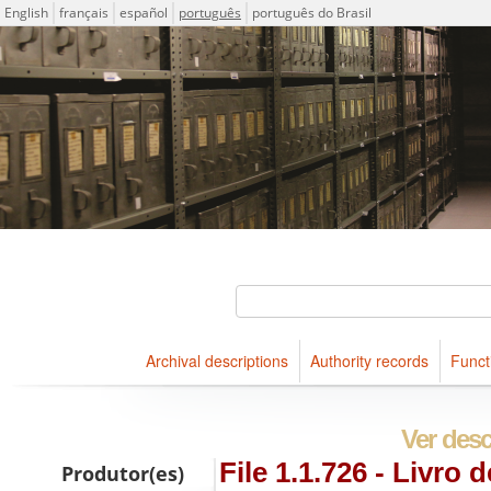
Idioma
English
français
español
português
português do Brasil
Descriptions for archival holdings maintained at Arquivo Públ
ICA-AtoM Project
Buscar
Archival descriptions
Authority records
Funct
Navegar
Ver desc
File 1.1.726 - Livro 
Produtor(es)