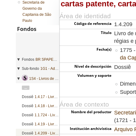
cartas patente, cart
Secretaria de
Governo da
Capitania de São
Área de identidad
Paulo
Código de referencia
1.4.209
Fondos
Título
Livro de 
régias e
Fecha(s)
1775 -
da Cap
Fondos
BR SPAPESP SEGOVC - Secretaria de Governo da Capitania de São Paulo
Nivel de descripción
Dossiê
Sub-fondo
1G1 - Administração geral
Volumen y soporte
1S4 - Livros de registro geral de mercês
Dimen
...
Suport
Dossiê
1.4.17 - Livro de registro de cartas patente, cartas de sesmarias, nombramentos, nomeações e provisões
Área de contexto
Dossiê
1.4.18 - Livro de registro de cartas patente, cartas de sesmarias, nombramentos, nomeações e provisões
Nombre del productor
Secretar
Dossiê
1.1.724 - Livro de registro de cartas patente, nombramentos e provisões
(1721 - 
Dossiê
1.4.19 - Livro de registro de cartas patente, cartas de sesmarias, nombramentos, nomeações e provisões
Institución archivística
Arquivo 
Dossiê
1.4.209 - Livro de registro de alvarás, cartas patente, cartas régias e provisões