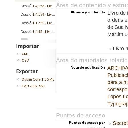
Área de contenido y estru
Dossiê
1.4.158 - Livro de registro de cartas patente, cartas régias, instruções e provisões
Alcance y contenido
Livro de 
Dossiê
1.4.159 - Livro de registro de cartas patente, cartas régias, instruções e provisões
ordens e
Dossiê
1.1.725 - Livro de registro de cartas patente, cartas de sesmarias, nombramentos e provisões
de Sua M
Dossiê
1.4.45 - Livro de registro de alvarás, cartas patente, licenças e provisões
Martim L
...
Importar
Livro 
XML
Área de materiales relaci
CSV
Nota de publicación
ARCHIV
Exportar
Publicaç
Dublin Core 1.1 XML
para a hi
EAD 2002 XML
correspo
Lopes Lo
Typograp
Puntos de acceso
Puntos de acceso por
Secret