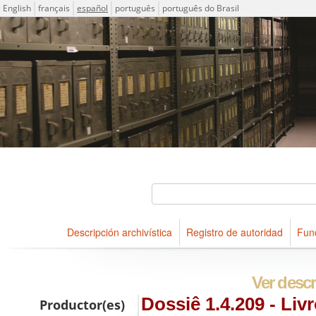
Idioma
English
français
español
português
português do Brasil
Descriptions for archival holdings maintained at Arquivo Públ
ICA-AtoM Project
Búsqueda
Descripción archivística
Registro de autoridad
Fun
Navegar
Ver descr
Dossiê 1.4.209 - Livr
Productor(es)