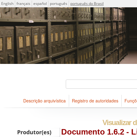
Idioma
English
français
español
português
português do Brasil
Descrições arquivísticas do acervo do Arquivo Público do Es
Projeto ICA-AtoM
Buscar
Descrição arquivística
Registro de autoridades
Funçõ
Navegar
Visualizar d
Documento 1.6.2 - Li
Produtor(es)