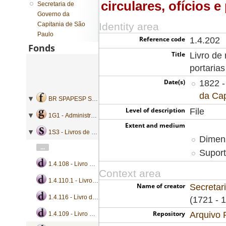
circulares, ofícios e
Secretaria de
Governo da
Capitania de São
Identity area
Paulo
Reference code
1.4.202
Fonds
Title
Livro de 
portarias
Date(s)
1822 -
da Cap
BR SPAPESP SEGOVC - Secretaria de Governo da Capitania de São Paulo
Level of description
File
1G1 - Administração geral
Extent and medium
1S3 - Livros de registro de ordens
Dimens
...
Suport
1.4.108 - Livro de registro de bandos e portarias
Context area
1.4.110.1 - Livro de registro de bandos e portarias
Name of creator
Secretar
1.4.116 - Livro de registro de ofícios e portarias
(1721 - 
Repository
Arquivo 
1.4.109 - Livro de registro de bandos e portarias