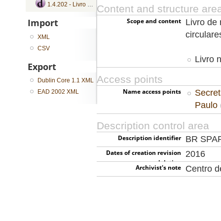
1.4.202 - Livro de registro de bandos, circulares, ofícios e portarias
Content and structure are
Scope and content
Import
Livro de 
circulare
XML
CSV
Livro 
Export
Access points
Dublin Core 1.1 XML
Name access points
Secret
EAD 2002 XML
Paulo
Description control area
Description identifier
BR SPA
Dates of creation revision
2016
deletion
Archivist's note
Centro 