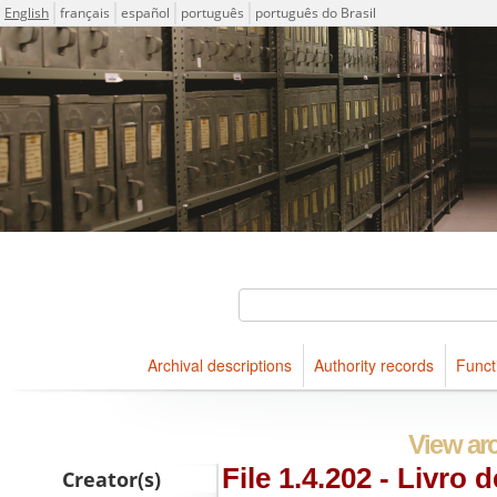
Language
English
français
español
português
português do Brasil
Descriptions for archival holdings maintained at Arquivo Públ
ICA-AtoM Project
Search
Archival descriptions
Authority records
Funct
Browse
View arc
File 1.4.202 - Livro 
Creator(s)