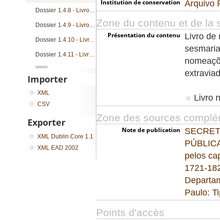
Institution de conservation
Arquivo 
Dossier
1.4.8 - Livro de registro de cartas patente, cartas de sesmarias, nomeações e provisões
Zone du contenu et de la s
Dossier
1.4.9 - Livro de registro de cartas patente, cartas de sesmarias, nomeações e provisões
Présentation du contenu
Livro de 
Dossier
1.4.10 - Livro de registro de bandos, cartas patente, cartas de sesmarias, instruções, nomeações e provisões
sesmaria
Dossier
1.4.11 - Livro de registro de cartas patente, cartas de sesmarias, licenças e provisões
nomeaçõe
...
extravia
Importer
XML
Livro n
CSV
Zone des sources complé
Exporter
Note de publication
SECRET
XML Dublin Core 1.1
PÚBLICA.
XML EAD 2002
pelos ca
1721-182
Departam
Paulo: T
Points d'accès