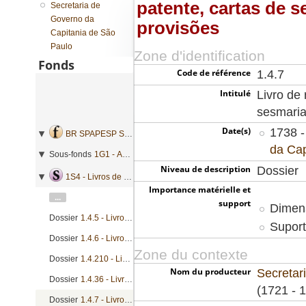
patente, cartas de 
Secretaria de
Governo da
provisões
Capitania de São
Paulo
Zone d'identification
Fonds
Code de référence
1.4.7
Intitulé
Livro de 
sesmaria
Date(s)
1738 -
BR SPAPESP SEGOVC - Secretaria de Governo da Capitania de São Paulo
da Cap
Sous-fonds
1G1 - Administração geral
Niveau de description
Dossier
1S4 - Livros de registro geral de mercês
Importance matérielle et
...
support
Dimens
Dossier
1.4.5 - Livro de registro de cartas patente, cartas de sesmarias, nomeações e provisões
Suport
Dossier
1.4.6 - Livro de registro de cartas patente, cartas de sesmarias, nomeações e provisões
Zone du contexte
Dossier
1.4.210 - Livro de registro de cartas de sesmarias
Nom du producteur
Secretar
Dossier
1.4.36 - Livro de registro de cartas patente
(1721 - 
Dossier
1.4.7 - Livro de registro de cartas patente, cartas de sesmarias, nomeações e provisões