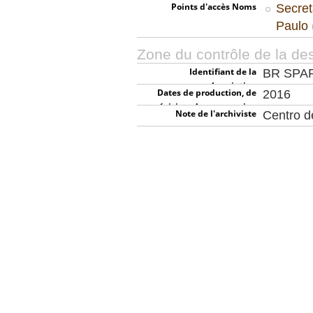
Points d'accès Noms
Secret
Paulo
Zone du contrôle de la des
Identifiant de la
BR SPA
description
Dates de production, de
2016
révision, de suppression
Note de l'archiviste
Centro 