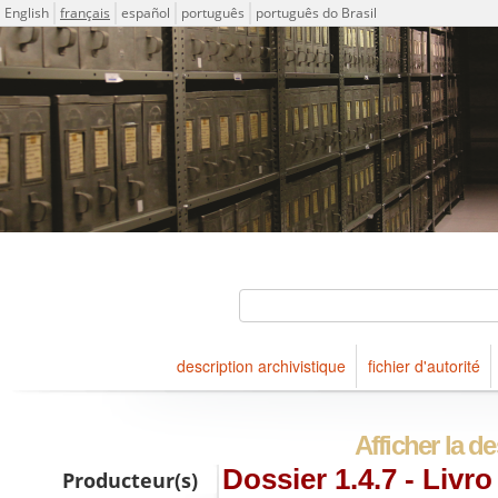
Langue
English
français
español
português
português do Brasil
Descriptions for archival holdings maintained at Arquivo Públ
ICA-AtoM Project
Rechercher
description archivistique
fichier d'autorité
Naviguer
Afficher la d
Dossier 1.4.7 - Livro
Producteur(s)