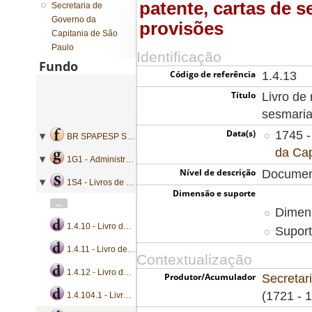
patente, cartas de 
Secretaria de
Governo da
provisões
Capitania de São
Paulo
Identificação
Fundo
Código de referência
1.4.13
Título
Livro de 
sesmaria
Data(s)
1745 -
BR SPAPESP SEGOVC - Secretaria de Governo da Capitania de São Paulo
da Cap
1G1 - Administração geral
Nível de descrição
Documen
1S4 - Livros de registro geral de mercês
Dimensão e suporte
...
Dimens
1.4.10 - Livro de registro de bandos, cartas patente, cartas de sesmarias, instruções, nomeações e provisões
Suport
1.4.11 - Livro de registro de cartas patente, cartas de sesmarias, licenças e provisões
Contextualização
1.4.12 - Livro de registro de cartas patente, cartas de sesmarias, nomeações e provisões
Produtor/Acumulador
Secretar
(1721 - 
1.4.104.1 - Livro de registro de bandos, cartas patente e provisões