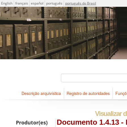
Idioma
English
français
español
português
português do Brasil
Descrições arquivísticas do acervo do Arquivo Público do Es
Projeto ICA-AtoM
Buscar
Descrição arquivística
Registro de autoridades
Funçõ
Navegar
Visualizar d
Documento 1.4.13 - L
Produtor(es)