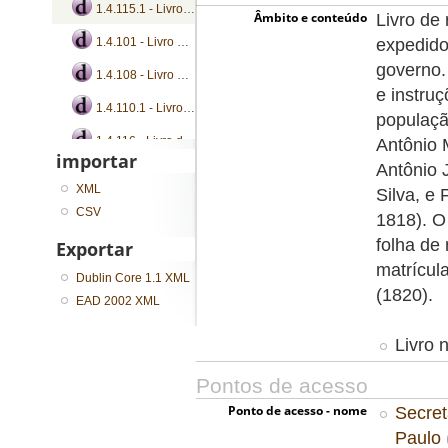
1.4.115.1 - Livro de registro de instruções, ofícios e portarias
Âmbito e conteúdo
Livro de 
expedido
1.4.101 - Livro de registro de bandos, circulares e decretos
governo.
1.4.108 - Livro de registro de bandos e portarias
e instru
1.4.110.1 - Livro de registro de bandos e portarias
populaçã
1.4.116 - Livro de registro de ofícios e portarias
Antônio 
importar
Antônio 
...
XML
Silva, e
CSV
1818). O
folha de 
Exportar
matrícul
Dublin Core 1.1 XML
(1820).
EAD 2002 XML
Livro 
Pontos de acesso
Ponto de acesso - nome
Secret
Paulo