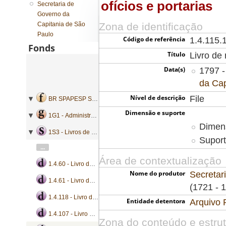
ofícios e portarias
Secretaria de
Governo da
Capitania de São
Zona de identificação
Paulo
Código de referência
1.4.115.
Fonds
Título
Livro de 
Data(s)
1797 -
da Cap
Nível de descrição
File
BR SPAPESP SEGOVC - Secretaria de Governo da Capitania de São Paulo
Dimensão e suporte
1G1 - Administração geral
Dimens
1S3 - Livros de registro de ordens
Suport
...
Área de contextualização
1.4.60 - Livro de registro de bandos, circulares e instruções
Nome do produtor
Secretar
1.4.61 - Livro de registro de bandos, portarias e ofícios
(1721 - 
1.4.118 - Livro de registro de bandos, ofícios e provisões
Entidade detentora
Arquivo 
1.4.107 - Livro de registro de bandos e portarias
Zona do conteúdo e estru