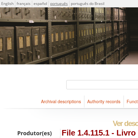
Idioma
English
français
español
português
português do Brasil
Descriptions for archival holdings maintained at Arquivo Públ
ICA-AtoM Project
Buscar
Archival descriptions
Authority records
Funct
Navegar
Ver desc
File 1.4.115.1 - Livr
Produtor(es)