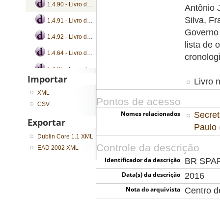
1.4.90 - Livro de registro de ofícios
Antônio 
Silva, F
1.4.91 - Livro de registro de ofícios
Governo 
1.4.92 - Livro de registro de ofícios
lista de 
1.4.64 - Livro de registro de ofícios
cronolog
1.4.65 - Livro de registro de ofícios
Importar
Livro 
...
XML
Pontos de acesso
CSV
Nomes relacionados
Secret
Exportar
Paulo
Dublin Core 1.1 XML
Controle da descrição
EAD 2002 XML
Identificador da descrição
BR SPA
Data(s) da descrição
2016
Nota do arquivista
Centro 