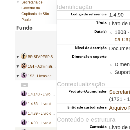
Secretaria de
Identificação
Governo da
Código de referência
Capitania de São
1.4.90
Paulo
Título
Livro de 
Fundo
Data(s)
1808 -
da Cap
Nível de descrição
Documen
Dimensão e suporte
BR SPAPESP SEGOVC - Secretaria de Governo da Capitania de São Paulo
Dimens
1G1 - Administração geral
Suport
1S2 - Livros de registro de correspondência
Contextualização
...
Produtor/Acumulador
Secretar
1.4.143 - Livro de registro de ofícios
(1721 - 
1.4.63 - Livro de registro de ofícios
Entidade custodiadora
Arquivo 
1.4.89 - Livro de registro de ofícios
Conteúdo e estrutura
1.4.99 - Livro de registro de ofícios
Conteúdo
Livro de 