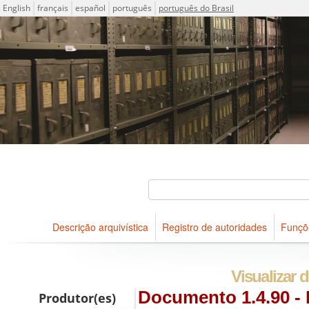
Idioma
English
français
español
português
português do Brasil
Descrições arquivísticas do acervo do Arquivo Público do Es
Projeto ICA-AtoM
Buscar
Descrição arquivística
Registro de autoridades
Funçõ
Navegar
Visualizar d
Documento 1.4.90 - L
Produtor(es)