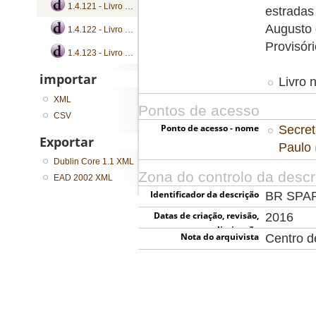
1.4.121 - Livro de registro de ofícios
estradas
Augusto
1.4.122 - Livro de registro de ofícios
Provisóri
1.4.123 - Livro de registro de ofícios
importar
Livro 
XML
Pontos de acesso
CSV
Ponto de acesso - nome
Secret
Exportar
Paulo
Dublin Core 1.1 XML
Zona do controlo da descr
EAD 2002 XML
Identificador da descrição
BR SPA
Datas de criação, revisão,
2016
eliminação
Nota do arquivista
Centro 