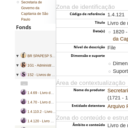
Secretaria de
Zona de identificação
Governo da
Código de referência
Capitania de São
1.4.121
Paulo
Título
Livro de 
Fonds
Data(s)
1820 -
da Cap
Nível de descrição
File
Dimensão e suporte
BR SPAPESP SEGOVC - Secretaria de Governo da Capitania de São Paulo
Dimens
1G1 - Administração geral
Suport
1S2 - Livros de registro de correspondência
Área de contextualização
...
Nome do produtor
Secretar
1.4.69 - Livro de registro de ofícios
(1721 - 
1.4.70 - Livro de registro de bandos, ofícios e portarias
Entidade detentora
Arquivo 
1.4.110.2 - Livro de registro de bandos, ofícios e portarias
Zona do conteúdo e estru
1.4.120 - Livro de registro de ofícios
Âmbito e conteúdo
Livro de 