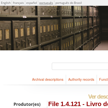
Idioma
English
français
español
português
português do Brasil
Descriptions for archival holdings maintained at Arquivo Públ
ICA-AtoM Project
Buscar
Archival descriptions
Authority records
Funct
Navegar
Ver desc
File 1.4.121 - Livro 
Produtor(es)