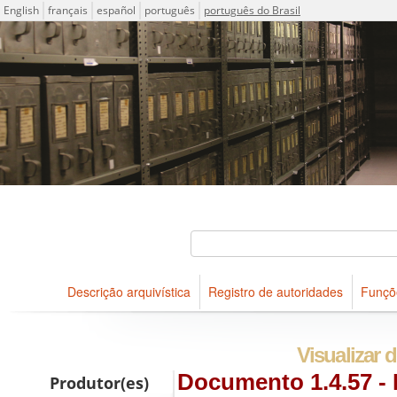
Idioma
English
français
español
português
português do Brasil
Descrições arquivísticas do acervo do Arquivo Público do Es
Projeto ICA-AtoM
Buscar
Descrição arquivística
Registro de autoridades
Funçõ
Navegar
Visualizar d
Documento 1.4.57 - L
Produtor(es)