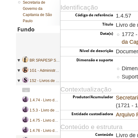
Secretaria de
Identificação
Governo da
Código de referência
Capitania de São
1.4.57
Paulo
Título
Livro de 
Fundo
Data(s)
1772 -
da Cap
Nível de descrição
Documen
Dimensão e suporte
BR SPAPESP SEGOVC - Secretaria de Governo da Capitania de São Paulo
Dimens
1G1 - Administração geral
Suport
1S2 - Livros de registro de correspondência
Contextualização
...
Produtor/Acumulador
Secretar
1.4.74 - Livro de registro de cartas e ofícios
(1721 - 
1.5.3 - Livro de registro de cartas e ofícios
Entidade custodiadora
Arquivo 
1.4.75 - Livro de registro de cartas e ofícios
Conteúdo e estrutura
1.4.76 - Livro de registro de cartas e ofícios
Conteúdo
Livro de