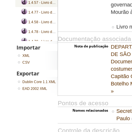
1.4.57 - Livro de registro de ofícios
governad
Mourão à
1.4.77 - Livro de registro de cartas e ofícios
1.4.58 - Livro de registro de ofícios
Livro n
1.4.78 - Livro de registro de cartas e ofícios
Documentação associada
1.4.79 - Livro de registro de cartas e ofícios
Nota de publicação
Importar
DEPART
...
DE SÃO P
XML
Document
CSV
costumes
Exportar
Capitão 
Dublin Core 1.1 XML
Botelho 
EAD 2002 XML
»
Pontos de acesso
Nomes relacionados
Secret
Paulo
Controle da descrição