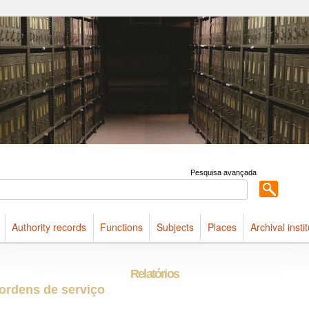
ldings maintained at Arquivo Público do Estado de São Paulo
Pesquisa avançada
Authority records
Functions
Subjects
Places
Archival insti
Relatórios
 ordens de serviço