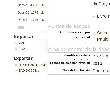
da Praça
Dossiê
1.4.200 - Livro mestre de regimento
Dossiê
1.1.775 - Livro mestre de regimento
Livro 
Dossiê
1.1.776 - Livro mestre de regimento
Puntos de acceso
...
Puntos de acceso por
Secret
Importar
autoridad
Paulo
XML
Área de control de la desc
CSV
Identificador de la
BR SPA
Exportar
descripción
Fechas de creación revisión
2016
Dublin Core 1.1 XML
eliminación
Nota del archivista
Centro 
EAD 2002 XML