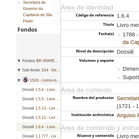
Secretaria de
Área de identidad
Governo da
Código de referencia
Capitania de São
1.6.4
Paulo
Título
Livro me
Fondos
Fecha(s)
1788 -
da Cap
Nivel de descripción
Dossiê
Volumen y soporte
Fondos
BR SPAPESP SEGOVC - Secretaria de Governo da Capitania de São Paulo
Dimens
Sub-fondo
1G4 - Defesa
Suport
1S33 - Livros-mestre de regimentos
Área de contexto
Dossiê
1.5.6 - Livro mestre de regimento
Nombre del productor
Secretar
Dossiê
1.5.5 - Livro mestre de regimento
(1721 - 
Dossiê
1.5.13 - Livro mestre de regimento
Institución archivística
Arquivo 
Dossiê
1.5.12 - Livro mestre de regimento
Área de contenido y estru
Dossiê
1.6.4 - Livro mestre de regimento
Alcance y contenido
Livro me
Dossiê
1.1.777 - Livro mestre de regimento