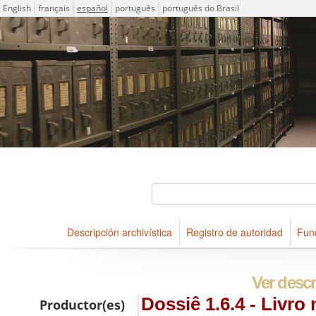
Idioma
English
français
español
português
português do Brasil
Descriptions for archival holdings maintained at Arquivo Públ
ICA-AtoM Project
Búsqueda
Descripción archivística
Registro de autoridad
Fun
Navegar
Ver descr
Dossiê 1.6.4 - Livro
Productor(es)