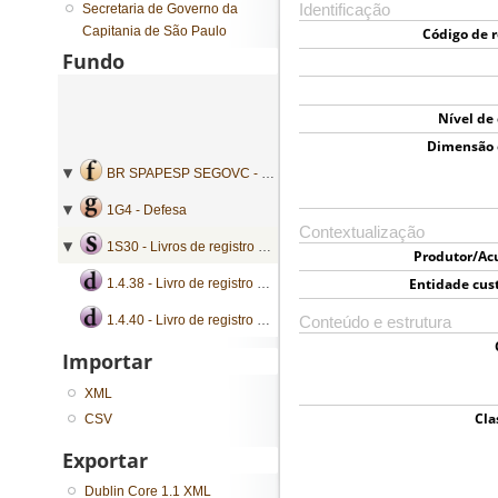
Secretaria de Governo da
Identificação
Capitania de São Paulo
Código de r
Fundo
Nível de
Dimensão 
BR SPAPESP SEGOVC - Secretaria de Governo da Capitania de São Paulo
1G4 - Defesa
Contextualização
1S30 - Livros de registro geral de mercês
Produtor/Ac
Entidade cus
1.4.38 - Livro de registro de alvarás, avisos, baixas, cartas patente, licenças, nomeações, passagens, portarias, procurações e provisões
1.4.40 - Livro de registro de alvarás, cartas patente, cartas régias, decretos, portarias e provisões
Conteúdo e estrutura
Importar
XML
Cla
CSV
Exportar
Dublin Core 1.1 XML