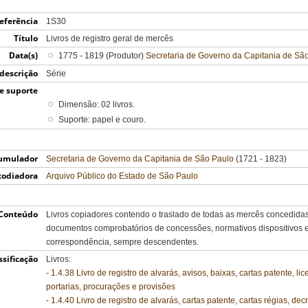
eferência
1S30
Título
Livros de registro geral de mercês
Data(s)
1775 - 1819 (Produtor)
Secretaria de Governo da Capitania de Sã
 descrição
Série
e suporte
Dimensão: 02 livros.
Suporte: papel e couro.
umulador
Secretaria de Governo da Capitania de São Paulo
(1721 - 1823)
todiadora
Arquivo Público do Estado de São Paulo
Conteúdo
Livros copiadores contendo o traslado de todas as mercês concedida
documentos comprobatórios de concessões, normativos dispositivos 
correspondência, sempre descendentes.
ssificação
Livros:
- 1.4.38 Livro de registro de alvarás, avisos, baixas, cartas patente,
portarias, procurações e provisões
- 1.4.40 Livro de registro de alvarás, cartas patente, cartas régias, dec