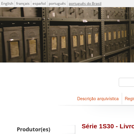
Idioma
English
français
español
português
português do Brasil
Descrições arquivísticas do
Projeto ICA-AtoM
Buscar
Descrição arquivística
Regi
Navegar
Série 1S30 - Livr
Produtor(es)