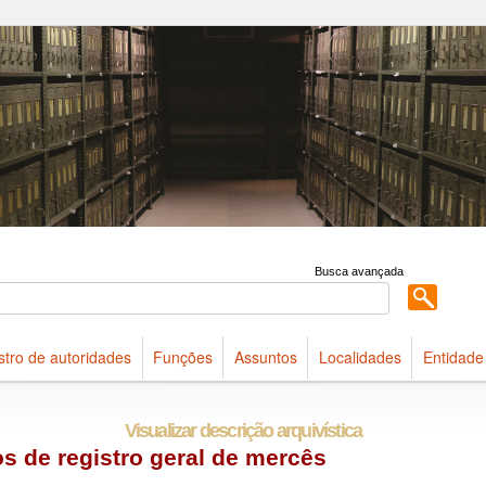
 acervo do Arquivo Público do Estado de São Paulo
Busca avançada
stro de autoridades
Funções
Assuntos
Localidades
Entidade
Visualizar descrição arquivística
os de registro geral de mercês