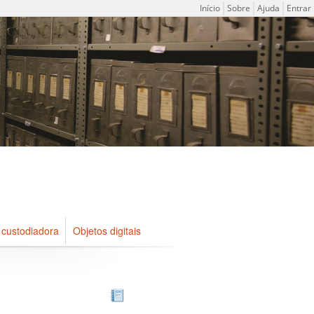
Menu do usuário
Início
Sobre
Ajuda
Entrar
 custodiadora
Objetos digitais