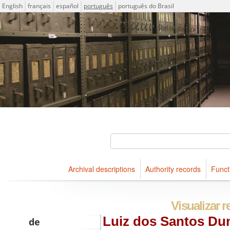
Idioma
English
français
español
português
português do Brasil
Descriptions for archival holdings maintained at Arquivo Públ
ICA-AtoM Project
Buscar
Archival descriptions
Authority records
Funct
Navegar
Visualizar r
Luiz dos Santos D
de