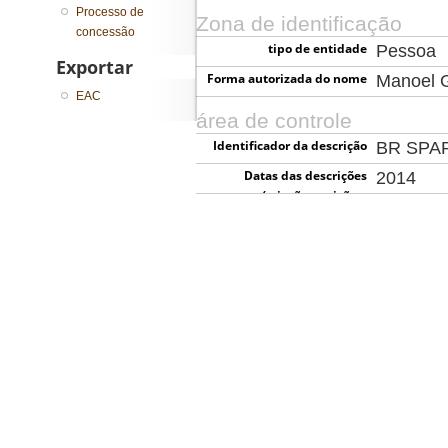
Processo de
Zona de identificação
concessão
tipo de entidade
Pessoa
Exportar
Forma autorizada do nome
Manoel 
EAC
área de controle
Identificador da descrição
BR SPA
Datas das descrições
2014
(criação, revisão e
eliminação)