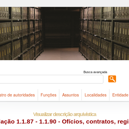
 acervo do Arquivo Público do Estado de São Paulo
Busca avançada
stro de autoridades
Funções
Assuntos
Localidades
Entidade
Visualizar descrição arquivística
ação 1.1.87 - 1.1.90 - Ofícios, contratos, re