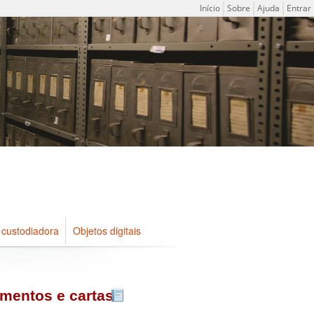
Menu do usuário
Início
Sobre
Ajuda
Entrar
 custodiadora
Objetos digitais
gimentos e cartas