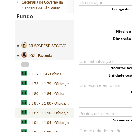
Secretaria de Governo da
Identificação
Capitania de São Paulo
Código de r
Fundo
Nível de
Dimensão 
BR SPAPESP SEGOVC - Secretaria de Governo da Capitania de São Paulo
1G2 - Fazenda
Contextualização
...
Produtor/Ac
1.1.1 - 1.1.4 - Ofícios
Entidade cus
1.1.73 - 1.1.79 - Ofícios, contas, instruções, arrematações, arrecadações e concessões
Conteúdo e estrutura
1.1.80 - 1.1.84 - Ofícios, requerimentos, certidões, balanços, cartas e prestações de contas
1.1.85 - 1.1.86 - Ofícios, requerimentos, cartas, portarias, provisões e mandados de execução
1.1.87 - 1.1.90 - Ofícios, contratos, regimentos e cartas
Pontos de acesso
Nomes rel
1.1.91 - 1.1.94 - Ofícios, contratos, inventários, contas e inventários
Controle da descrição