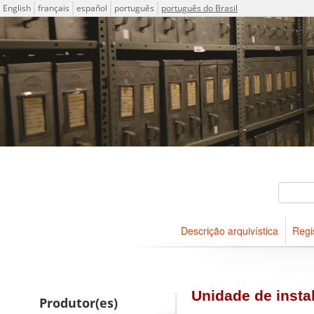
Idioma
English
français
español
português
português do Brasil
Descrições arquivísticas do
Projeto ICA-AtoM
Buscar
Descrição arquivística
Regi
Navegar
Unidade de instal
Produtor(es)