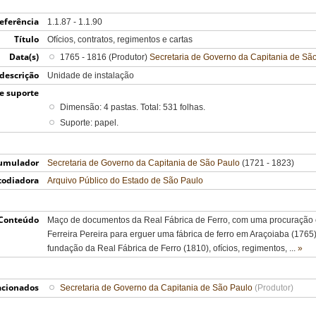
eferência
1.1.87 - 1.1.90
Título
Ofícios, contratos, regimentos e cartas
Data(s)
1765 - 1816 (Produtor)
Secretaria de Governo da Capitania de Sã
 descrição
Unidade de instalação
e suporte
Dimensão: 4 pastas. Total: 531 folhas.
Suporte: papel.
umulador
Secretaria de Governo da Capitania de São Paulo
(1721 - 1823)
todiadora
Arquivo Público do Estado de São Paulo
Conteúdo
Maço de documentos da Real Fábrica de Ferro, com uma procuração 
Ferreira Pereira para erguer uma fábrica de ferro em Araçoiaba (1765)
fundação da Real Fábrica de Ferro (1810), ofícios, regimentos,
...
»
acionados
Secretaria de Governo da Capitania de São Paulo
(Produtor)