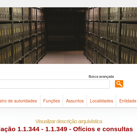
 acervo do Arquivo Público do Estado de São Paulo
Busca avançada
stro de autoridades
Funções
Assuntos
Localidades
Entidade
Visualizar descrição arquivística
ação 1.1.344 - 1.1.349 - Ofícios e consultas