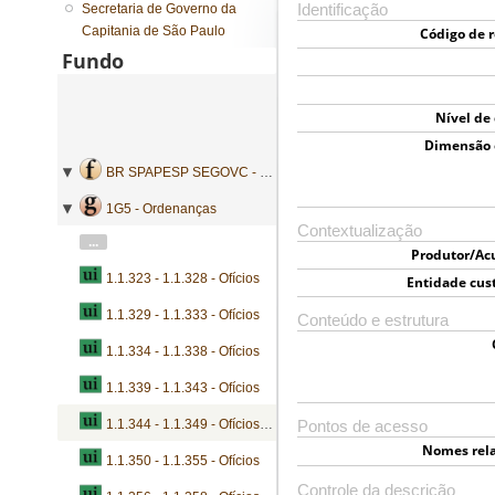
Secretaria de Governo da
Identificação
Capitania de São Paulo
Código de r
Fundo
Nível de
Dimensão 
BR SPAPESP SEGOVC - Secretaria de Governo da Capitania de São Paulo
1G5 - Ordenanças
Contextualização
...
Produtor/Ac
1.1.323 - 1.1.328 - Ofícios
Entidade cus
1.1.329 - 1.1.333 - Ofícios
Conteúdo e estrutura
1.1.334 - 1.1.338 - Ofícios
1.1.339 - 1.1.343 - Ofícios
1.1.344 - 1.1.349 - Ofícios e consultas
Pontos de acesso
Nomes rel
1.1.350 - 1.1.355 - Ofícios
Controle da descrição