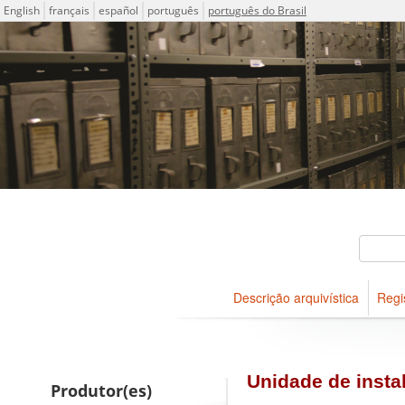
Idioma
English
français
español
português
português do Brasil
Descrições arquivísticas do
Projeto ICA-AtoM
Buscar
Descrição arquivística
Regi
Navegar
Unidade de instal
Produtor(es)