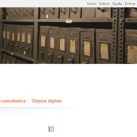
Menu do usuário
Início
Sobre
Ajuda
Entrar
 custodiadora
Objetos digitais