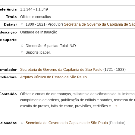
eferência
1.1.344 - 1.1.349
Título
Ofícios e consultas
Data(s)
1800 - 1821 (Produtor)
Secretaria de Governo da Capitania de Sã
 descrição
Unidade de instalação
e suporte
Dimensão: 6 pastas. Total: N/D.
Suporte: papel.
umulador
Secretaria de Governo da Capitania de São Paulo
(1721 - 1823)
todiadora
Arquivo Público do Estado de São Paulo
Conteúdo
Ofícios e cartas de ordenanças, militares e das câmaras de Itu inform
cumprimento de ordens, publicação de editais e bandos, remessa de 
escolta de presos, falta de carne, provisões, certidões e
...
»
acionados
Secretaria de Governo da Capitania de São Paulo
(Produtor)