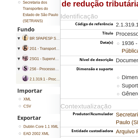
de redução tributári
Secretaria dos
Transportes do
Estado de São Paulo
Identificação
(SETRANS)
Código de referência
2.1.319.
Fundo
Título
Processo
BR SPAPESP SETRANS - Secretaria dos Transportes do Estado de São Paulo
Data(s)
1936 -
2G1 - Transporte Ferroviário
Públic
2SG1 - Supervisão e Fiscalização
Nível de descrição
Documen
Dimensão e suporte
2S6 - Processos de aprovação de redução tributária
Dimen
2.1.319.1 - Processo de aprovação de redução tributária
Suport
Importar
Gênero
XML
Contextualização
CSV
Produtor/Acumulador
Secretar
Exportar
Paulo (
Dublin Core 1.1 XML
Entidade custodiadora
Arquivo 
EAD 2002 XML