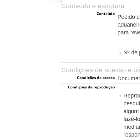
Conteúdo e estrutura
Conteúdo
Pedido d
aduaneir
para rev
Nº de 
Condições de acesso e uti
Condições de acesso
Document
Condiçoes de reprodução
Reprod
pesqui
algum 
fazê-l
media
respon