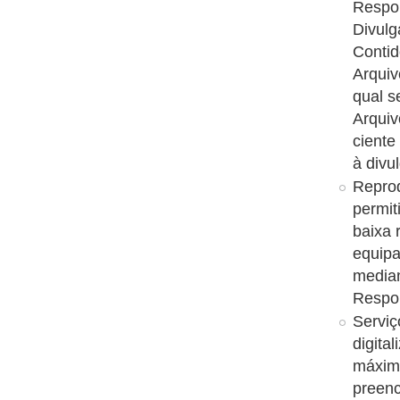
Respon
Divulg
Conti
Arquiv
qual s
Arquiv
ciente
à divu
Reprod
permit
baixa 
equipa
median
Respon
Serviç
digita
máxim
preenc