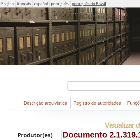
Idioma
English
français
español
português
português do Brasil
Descrições arquivísticas do acervo do Arquivo Público do Es
Projeto ICA-AtoM
Buscar
Descrição arquivística
Registro de autoridades
Funçõ
Navegar
Visualizar d
Documento 2.1.319.
Produtor(es)