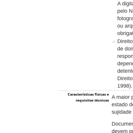
A digi
pelo N
fotogr
ou arq
obriga
Direit
de dom
respon
depend
detent
Direit
1998).
Características físicas e
A maior 
requisitos técnicos
estado d
sujidade
Document
devem pr