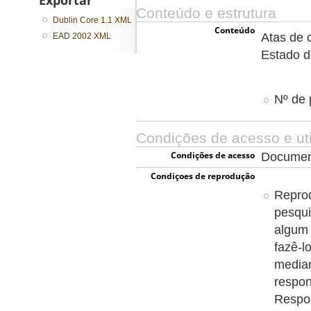
Exportar
Conteúdo e estrutura
Dublin Core 1.1 XML
Conteúdo
Atas de 
EAD 2002 XML
Estado d
Nº de 
Condições de acesso e uti
Condições de acesso
Document
Condiçoes de reprodução
Reprod
pesqui
algum 
fazê-l
media
respon
Respon