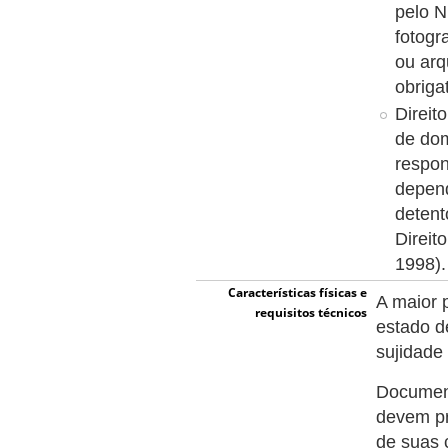
pelo N
fotogr
ou arq
obriga
Direit
de dom
respon
depend
detent
Direit
1998).
Características físicas e
A maior 
requisitos técnicos
estado d
sujidade
Document
devem pr
de suas 