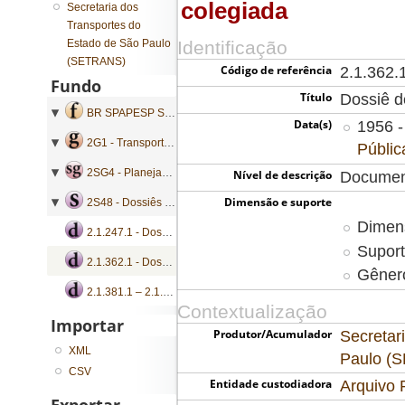
colegiada
Secretaria dos
Transportes do
Estado de São Paulo
Identificação
(SETRANS)
Código de referência
2.1.362.
Fundo
Título
Dossiê d
BR SPAPESP SETRANS - Secretaria dos Transportes do Estado de São Paulo
Data(s)
1956 -
2G1 - Transporte Ferroviário
Públic
2SG4 - Planejamento e Pesquisa
Nível de descrição
Documen
Dimensão e suporte
2S48 - Dossiês de entidade colegiada
Dimen
2.1.247.1 - Dossiê de entidade colegiada
Suport
2.1.362.1 - Dossiê de entidade colegiada
Gênero
2.1.381.1 – 2.1.382.1 - Dossiê de entidade colegiada
Contextualização
Importar
Produtor/Acumulador
Secretar
XML
Paulo (
CSV
Entidade custodiadora
Arquivo 