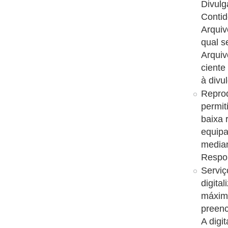
Divulg
Conti
Arquiv
qual s
Arquiv
ciente
à divu
Reprod
permit
baixa 
equipa
median
Respon
Serviç
digita
máxim
preenc
A digi