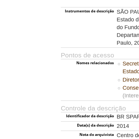
Instrumentos de descrição
SÃO PAUL
Estado d
do Fundo
Departam
Paulo, 2
Pontos de acesso
Nomes relacionados
Secret
Estad
Direto
Consel
(Inter
Controle da descrição
Identificador da descrição
BR SPA
Data(s) da descrição
2014
Nota do arquivista
Centro 