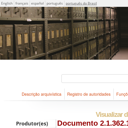
Idioma
English
français
español
português
português do Brasil
Descrições arquivísticas do acervo do Arquivo Público do Es
Projeto ICA-AtoM
Buscar
Descrição arquivística
Registro de autoridades
Funçõ
Navegar
Visualizar d
Documento 2.1.362.1
Produtor(es)