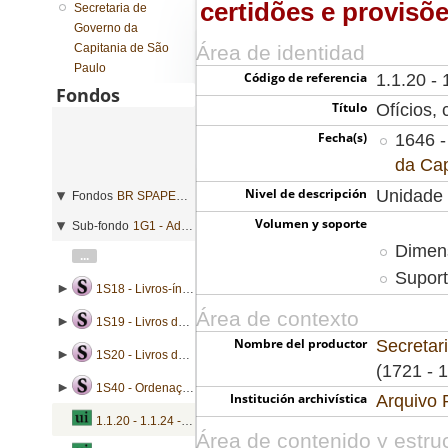
certidões e provisõ
Secretaria de
Governo da
Capitania de São
Área de identidad
Paulo
Código de referencia
1.1.20 - 
Fondos
Título
Ofícios, 
Fecha(s)
1646 -
da Cap
Nivel de descripción
Unidade 
Fondos
BR SPAPESP SEGOVC - Secretaria de Governo da Capitania de São Paulo
Volumen y soporte
Sub-fondo
1G1 - Administração geral
Dimens
...
Suport
1S18 - Livros-índice de requerimentos
Área de contexto
1S19 - Livros de registro de vacinados
Nombre del productor
Secretar
1S20 - Livros de registro de atas
(1721 - 
1S40 - Ordenações
Institución archivística
Arquivo 
1.1.20 - 1.1.24 - Ofícios, certidões e provisões
Área de contenido y estru