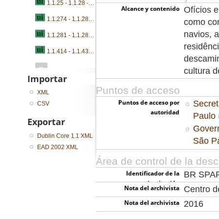
1.1.25 - 1.1.28 - Ofícios e ordens
Alcance y contenido
Ofícios 
1.1.274 - 1.1.280 - Índice de documentos
como co
navios, 
1.1.281 - 1.1.287 - Ofícios, ordens e contratos
residênci
1.1.414 - 1.1.434 - Requerimentos e petições
descamin
...
cultura 
Importar
Puntos de acceso
XML
Puntos de acceso por
Secret
CSV
autoridad
Paulo
Exportar
Govern
Dublin Core 1.1 XML
São P
EAD 2002 XML
Área de control de la desc
Identificador de la
BR SPA
institución
Nota del archivista
Centro 
Nota del archivista
2016