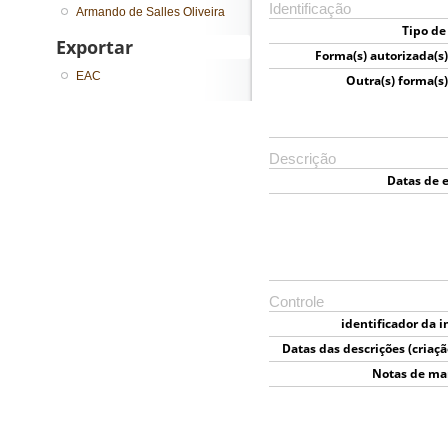
Identificação
Armando de Salles Oliveira
Tipo de
Exportar
Forma(s) autorizada(s
EAC
Outra(s) forma(s
Descrição
Datas de e
Controle
identificador da i
Datas das descrições (criaçã
e el
Notas de ma