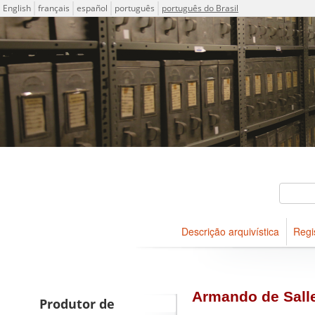
Idioma
English
français
español
português
português do Brasil
Descrições arquivísticas do
Projeto ICA-AtoM
Buscar
Descrição arquivística
Regi
Navegar
Armando de Salle
Produtor de