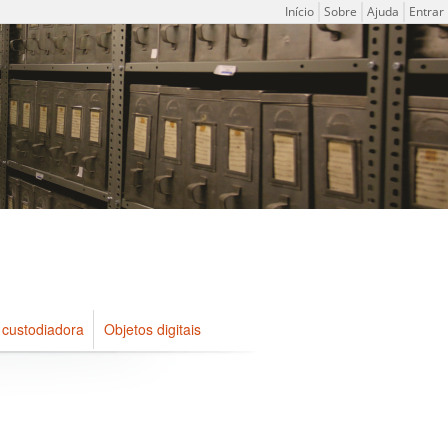
Menu do usuário
Início
Sobre
Ajuda
Entrar
 custodiadora
Objetos digitais