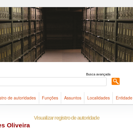
 acervo do Arquivo Público do Estado de São Paulo
Busca avançada
stro de autoridades
Funções
Assuntos
Localidades
Entidade
Visualizar registro de autoridade
s Oliveira