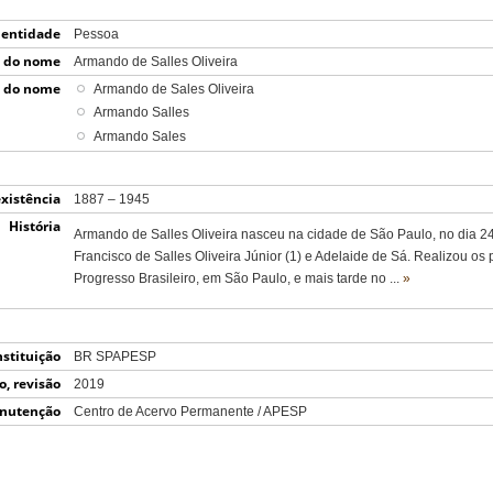
 entidade
Pessoa
) do nome
Armando de Salles Oliveira
) do nome
Armando de Sales Oliveira
Armando Salles
Armando Sales
xistência
1887 – 1945
História
Armando de Salles Oliveira nasceu na cidade de São Paulo, no dia 24
Francisco de Salles Oliveira Júnior (1) e Adelaide de Sá. Realizou os
Progresso Brasileiro, em São Paulo, e mais tarde no
...
»
nstituição
BR SPAPESP
o, revisão
2019
iminação)
nutenção
Centro de Acervo Permanente / APESP