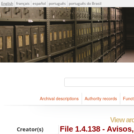
Language
English
français
español
português
português do Brasil
Descriptions for archival holdings maintained at Arquivo Públ
ICA-AtoM Project
Search
Archival descriptions
Authority records
Funct
Browse
View arc
File 1.4.138 - Avisos
Creator(s)