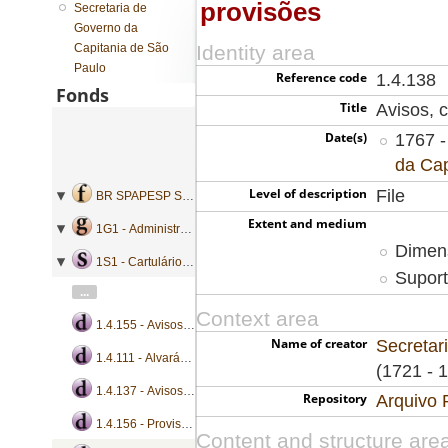
provisões
Secretaria de
Governo da
Capitania de São
Identity area
Paulo
Reference code
1.4.138
Fonds
Title
Avisos, c
Date(s)
1767 -
da Cap
Level of description
File
BR SPAPESP SEGOVC - Secretaria de Governo da Capitania de São Paulo
Extent and medium
1G1 - Administração geral
Dimens
1S1 - Cartulários de ordens
Suport
...
Context area
1.4.155 - Avisos, cartas régias e provisões
Name of creator
Secretar
1.4.111 - Alvarás, avisos, bandos, certidões, ofícios, passaportes e provisões
(1721 - 
1.4.137 - Avisos, cartas régias, instruções e provisões
Repository
Arquivo 
1.4.156 - Provisões
Content and structure are