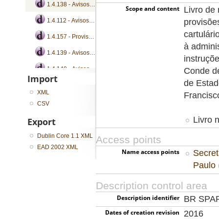
1.4.138 - Avisos, cartas régias, instruções e provisões
Scope and content
Livro de 
provisõe
1.4.112 - Avisos, cartas e instruções
cartulári
1.4.157 - Provisões
à admini
1.4.139 - Avisos, cartas régias, instruções e provisões
instruçõ
1.4.140 - Avisos, cartas patente, cartas régias, instruções e provisões
Conde de
Import
de Estad
...
XML
Francisc
CSV
Livro 
Export
Dublin Core 1.1 XML
Access points
EAD 2002 XML
Name access points
Secret
Paulo
Description control area
Description identifier
BR SPA
Dates of creation revision
2016