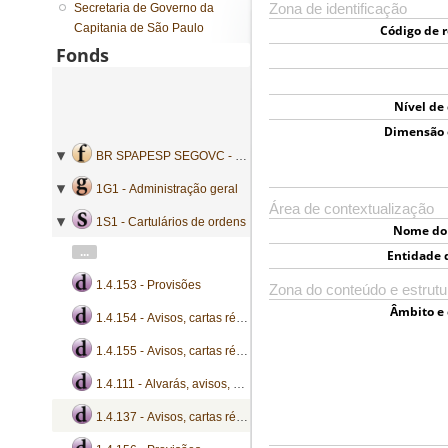
Secretaria de Governo da
Zona de identificação
Capitania de São Paulo
Código de r
Fonds
Nível de
Dimensão 
BR SPAPESP SEGOVC - Secretaria de Governo da Capitania de São Paulo
1G1 - Administração geral
Área de contextualização
1S1 - Cartulários de ordens
Nome do 
...
Entidade 
1.4.153 - Provisões
Zona do conteúdo e estrutu
Âmbito e
1.4.154 - Avisos, cartas régias e provisões
1.4.155 - Avisos, cartas régias e provisões
1.4.111 - Alvarás, avisos, bandos, certidões, ofícios, passaportes e provisões
1.4.137 - Avisos, cartas régias, instruções e provisões