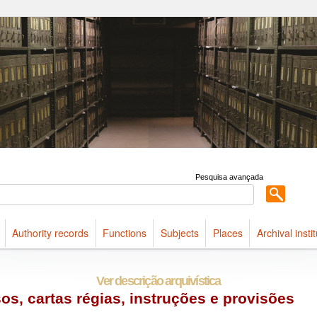
ldings maintained at Arquivo Público do Estado de São Paulo
Pesquisa avançada
Authority records
Functions
Subjects
Places
Archival insti
Ver descrição arquivística
isos, cartas régias, instruções e provisões