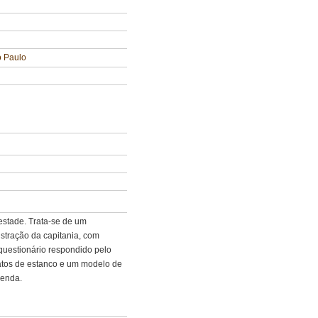
o Paulo
jestade. Trata-se de um
stração da capitania, com
questionário respondido pelo
atos de estanco e um modelo de
zenda.