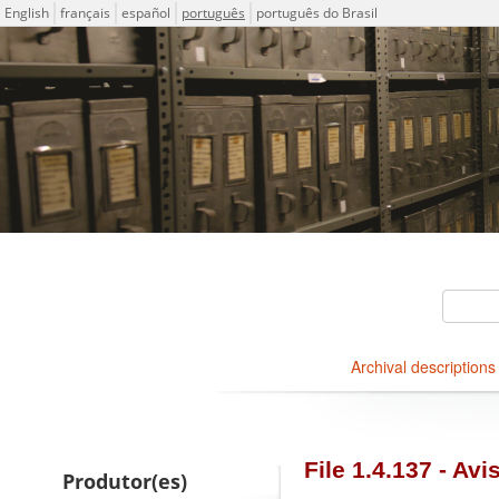
Idioma
English
français
español
português
português do Brasil
Descriptions for archival ho
ICA-AtoM Project
Buscar
Archival descriptions
Navegar
File 1.4.137 - Av
Produtor(es)