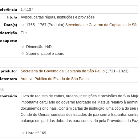
eferência
1.4.137
Título
Avisos, cartas régias, instruções e provisões
Data(s)
1765 - 1767 (Produtor)
Secretaria de Governo da Capitania de Sã
 descrição
File
e suporte
Dimensão: N/D.
Suporte: papel e couro.
produtor
Secretaria de Governo da Capitania de São Paulo
(1721 - 1823)
detentora
Arquivo Público do Estado de São Paulo
ra
 conteúdo
Livro de registro de cartas, ordens, instruções e provisões de Sua Ma
importante cartulário do governo Morgado de Mateus relativo à admini
documentos originais. Contém cartas de instrução, uma cópia do seu 
Conde de Oeiras, súmulas dos tratados de paz com a Espanha, contr
balanço em partidas dobradas para ser usado pela Provedoria da Fa
Livro nº 169.