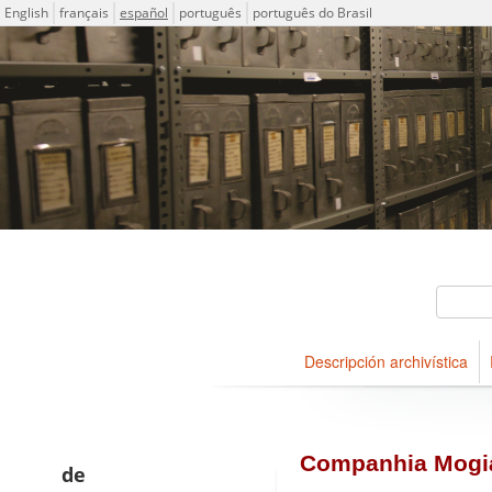
Idioma
English
français
español
português
português do Brasil
Descriptions for archival ho
ICA-AtoM Project
Búsqueda
Descripción archivística
Navegar
Companhia Mogia
de