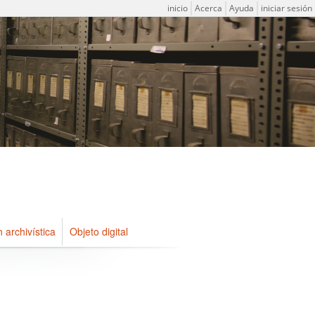
Menú de usuario
inicio
Acerca
Ayuda
iniciar sesión
n archivística
Objeto digital