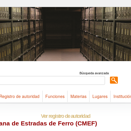
ldings maintained at Arquivo Público do Estado de São Paulo
Búsqueda avanzada
Registro de autoridad
Funciones
Materias
Lugares
Institució
Ver registro de autoridad
na de Estradas de Ferro (CMEF)