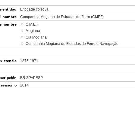
e entidad
Entidade coletiva
el nombre
Companhia Mogiana de Estradas de Ferro (CMEF)
de nombre
C.M.E.F
Mogiana
Cia.Mogiana
Companhia Mogiana de Estradas de Ferro e Navegação
xistencia
1875-1971
escripción
BR SPAPESP
revisión o
2014
iminación