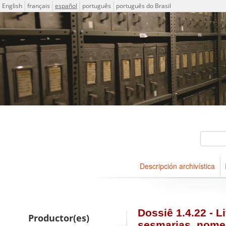
Idioma
English
français
español
português
português do Brasil
Descriptions for archival ho
ICA-AtoM Project
Búsqueda
Descripción archivística
Navegar
Dossiê 1.4.22 - L
Productor(es)
sesmarias, nome