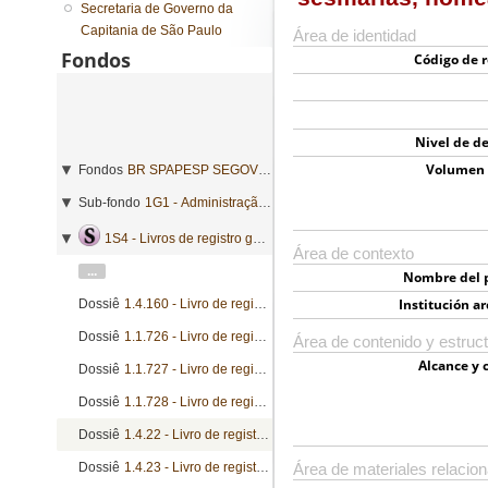
Secretaria de Governo da
Capitania de São Paulo
Área de identidad
Fondos
Código de r
Nivel de de
Volumen 
Fondos
BR SPAPESP SEGOVC - Secretaria de Governo da Capitania de São Paulo
Sub-fondo
1G1 - Administração geral
1S4 - Livros de registro geral de mercês
Área de contexto
...
Nombre del 
Institución ar
Dossiê
1.4.160 - Livro de registro de cartas patente, cartas régias, instruções e provisões
Dossiê
1.1.726 - Livro de registro de alvarás, cartas patente, cartas de sesmarias, nomeações e provisões
Área de contenido y estruc
Alcance y 
Dossiê
1.1.727 - Livro de registro de cartas patente, cartas de sesmarias, nombramentos e provisões
Dossiê
1.1.728 - Livro de registro de cartas patente, cartas de sesmarias, nombramentos e provisões
Dossiê
1.4.22 - Livro de registro de alvarás, cartas patente, cartas de sesmarias, nomeações e provisões
Dossiê
1.4.23 - Livro de registro de cartas patente, cartas de sesmarias, nombramentos e provisões
Área de materiales relacio