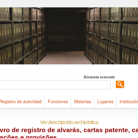
ldings maintained at Arquivo Público do Estado de São Paulo
Búsqueda avanzada
Registro de autoridad
Funciones
Materias
Lugares
Institució
Ver descripción archivística
ivro de registro de alvarás, cartas patente, c
ações e provisões