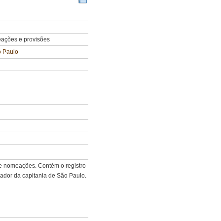
meações e provisões
o Paulo
s e nomeações. Contém o registro
dor da capitania de São Paulo.