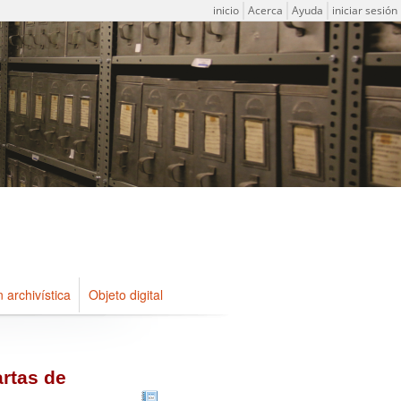
Menú de usuario
inicio
Acerca
Ayuda
iniciar sesión
n archivística
Objeto digital
artas de