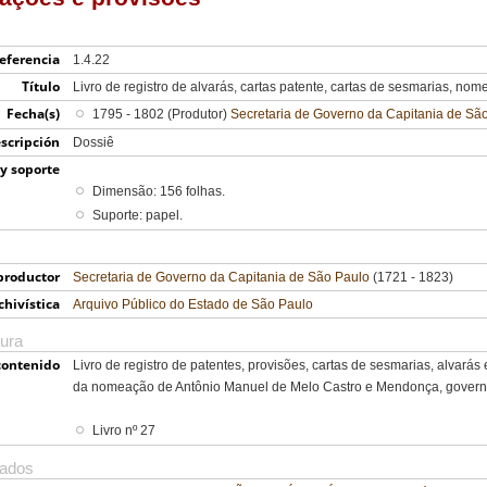
eferencia
1.4.22
Título
Livro de registro de alvarás, cartas patente, cartas de sesmarias, no
Fecha(s)
1795 - 1802 (Produtor)
Secretaria de Governo da Capitania de Sã
scripción
Dossiê
y soporte
Dimensão: 156 folhas.
Suporte: papel.
productor
Secretaria de Governo da Capitania de São Paulo
(1721 - 1823)
chivística
Arquivo Público do Estado de São Paulo
tura
contenido
Livro de registro de patentes, provisões, cartas de sesmarias, alvará
da nomeação de Antônio Manuel de Melo Castro e Mendonça, governa
Livro nº 27
nados