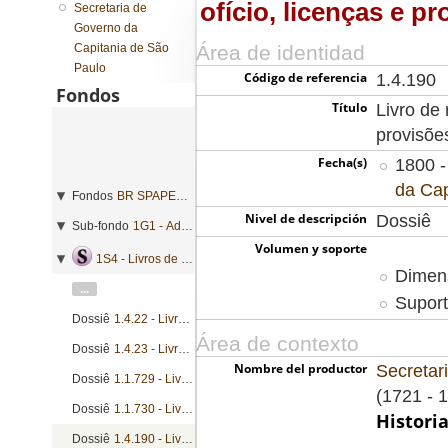
ofício, licenças e p
Secretaria de
Governo da
Capitania de São
Área de identidad
Paulo
Código de referencia
1.4.190
Fondos
Título
Livro de 
provisõe
Fecha(s)
1800 -
da Cap
Fondos
BR SPAPESP SEGOVC - Secretaria de Governo da Capitania de São Paulo
Nivel de descripción
Dossiê
Sub-fondo
1G1 - Administração geral
Volumen y soporte
1S4 - Livros de registro geral de mercês
Dimens
...
Suport
Dossiê
1.4.22 - Livro de registro de alvarás, cartas patente, cartas de sesmarias, nomeações e provisões
Área de contexto
Dossiê
1.4.23 - Livro de registro de cartas patente, cartas de sesmarias, nombramentos e provisões
Nombre del productor
Secretar
Dossiê
1.1.729 - Livro de registro de apostilas, cartas patente, cartas de sesmarias, nombramentos e provisões
(1721 - 
Dossiê
1.1.730 - Livro de registro de apostilas, cartas patente, cartas de sesmarias, nombramentos e provisões
Histori
Dossiê
1.4.190 - Livro de registro de cartas de ofício, licenças e provisões