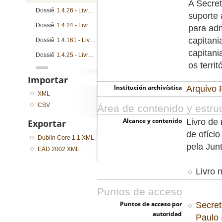
A Secret
Dossiê
1.4.26 - Livro de registro de alvarás, cartas patente, cartas régias, cartas de sesmarias e provisões
suporte 
Dossiê
1.4.24 - Livro de registro de cartas patente, cartas de sesmarias, nombramentos e provisões
para adm
capitan
Dossiê
1.4.161 - Livro de registro de cartas patente, cartas régias, instruções e provisões
capitan
Dossiê
1.4.25 - Livro de registro de cartas patente, cartas de sesmarias, nombramentos e provisões
os terri
...
Importar
Institución archivística
Arquivo 
XML
CSV
Área de contenido y estru
Alcance y contenido
Livro de 
Exportar
de ofíci
Dublin Core 1.1 XML
pela Jun
EAD 2002 XML
Livro 
Puntos de acceso
Puntos de acceso por
Secret
autoridad
Paulo