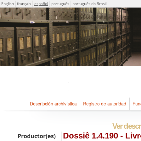
Idioma
English
français
español
português
português do Brasil
Descriptions for archival holdings maintained at Arquivo Públ
ICA-AtoM Project
Búsqueda
Descripción archivística
Registro de autoridad
Fun
Navegar
Ver descr
Dossiê 1.4.190 - Liv
Productor(es)