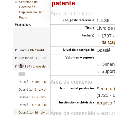
patente
Secretaria de
Governo da
Capitania de São
Área de identidad
Paulo
Código de referencia
1.4.36
Fondos
Título
Livro de 
Fecha(s)
1737 -
da Cap
Nivel de descripción
Dossiê
Fondos
BR SPAPESP SEGOVC - Secretaria de Governo da Capitania de São Paulo
Volumen y soporte
Sub-fondo
1G1 - Administração geral
Dimens
1S4 - Livros de registro geral de mercês
Suport
...
Área de contexto
Dossiê
1.4.184 - Livro de registro de avisos, bandos, certidões, editais, portarias e provisões
Nombre del productor
Secretar
Dossiê
1.4.5 - Livro de registro de cartas patente, cartas de sesmarias, nomeações e provisões
(1721 - 
Dossiê
1.4.6 - Livro de registro de cartas patente, cartas de sesmarias, nomeações e provisões
Institución archivística
Arquivo 
Dossiê
1.4.210 - Livro de registro de cartas de sesmarias
Área de contenido y estru
Dossiê
1.4.36 - Livro de registro de cartas patente