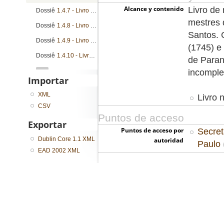
Alcance y contenido
Livro de
Dossiê
1.4.7 - Livro de registro de cartas patente, cartas de sesmarias, nomeações e provisões
mestres 
Dossiê
1.4.8 - Livro de registro de cartas patente, cartas de sesmarias, nomeações e provisões
Santos. 
Dossiê
1.4.9 - Livro de registro de cartas patente, cartas de sesmarias, nomeações e provisões
(1745) e
Dossiê
1.4.10 - Livro de registro de bandos, cartas patente, cartas de sesmarias, instruções, nomeações e provisões
de Paran
...
incomple
Importar
XML
Livro n
CSV
Puntos de acceso
Exportar
Puntos de acceso por
Secret
Dublin Core 1.1 XML
autoridad
Paulo
EAD 2002 XML