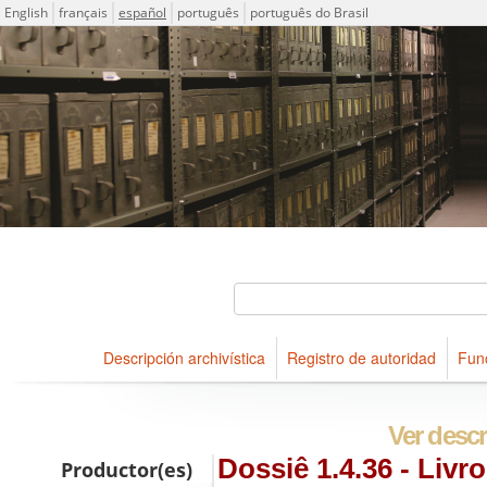
Idioma
English
français
español
português
português do Brasil
Descriptions for archival holdings maintained at Arquivo Públ
ICA-AtoM Project
Búsqueda
Descripción archivística
Registro de autoridad
Fun
Navegar
Ver descr
Dossiê 1.4.36 - Livro
Productor(es)