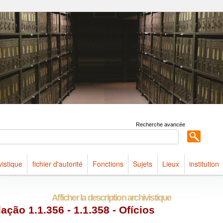
ldings maintained at Arquivo Público do Estado de São Paulo
Recherche avancée
vistique
fichier d'autorité
Fonctions
Sujets
Lieux
institution
Afficher la description archivistique
ação 1.1.356 - 1.1.358 - Ofícios