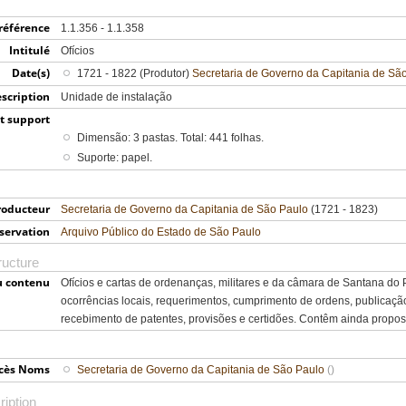
référence
1.1.356 - 1.1.358
Intitulé
Ofícios
Date(s)
1721 - 1822 (Produtor)
Secretaria de Governo da Capitania de Sã
scription
Unidade de instalação
t support
Dimensão: 3 pastas. Total: 441 folhas.
Suporte: papel.
oducteur
Secretaria de Governo da Capitania de São Paulo
(1721 - 1823)
nservation
Arquivo Público do Estado de São Paulo
ructure
u contenu
Ofícios e cartas de ordenanças, militares e da câmara de Santana do
ocorrências locais, requerimentos, cumprimento de ordens, publicação
recebimento de patentes, provisões e certidões. Contêm ainda propo
ccès Noms
Secretaria de Governo da Capitania de São Paulo
()
ription