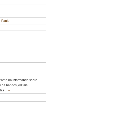
o Paulo
 Parnaíba informando sobre
 de bandos, editais,
stas
...
»