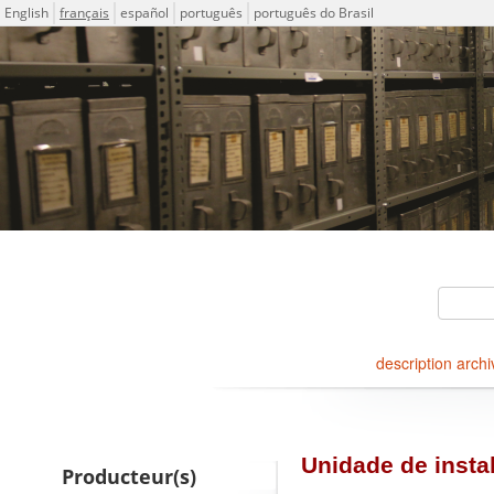
Langue
English
français
español
português
português do Brasil
Descriptions for archival ho
ICA-AtoM Project
Rechercher
description archi
Naviguer
Unidade de instal
Producteur(s)