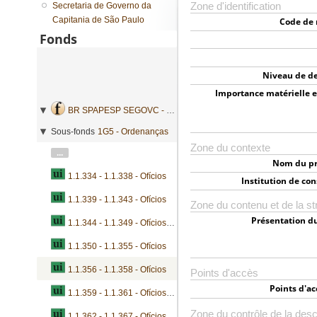
Secretaria de Governo da
Zone d'identification
Capitania de São Paulo
Code de 
Fonds
Niveau de de
Importance matérielle e
BR SPAPESP SEGOVC - Secretaria de Governo da Capitania de São Paulo
Sous-fonds
1G5 - Ordenanças
Zone du contexte
...
Nom du pr
1.1.334 - 1.1.338 - Ofícios
Institution de co
1.1.339 - 1.1.343 - Ofícios
Zone du contenu et de la st
Présentation d
1.1.344 - 1.1.349 - Ofícios e consultas
1.1.350 - 1.1.355 - Ofícios
1.1.356 - 1.1.358 - Ofícios
Points d'accès
Points d'a
1.1.359 - 1.1.361 - Ofícios e autos
Zone du contrôle de la desc
1.1.362 - 1.1.367 - Ofícios e requerimentos